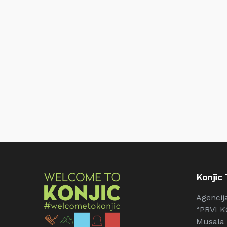
Konjic
Agencij
“PRVI K
Musala 