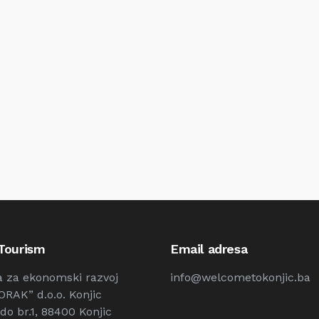
 Tourism
Email adresa
a za ekonomski razvoj
info@welcometokonjic.ba
ORAK” d.o.o. Konjic
do br.1, 88400 Konjic