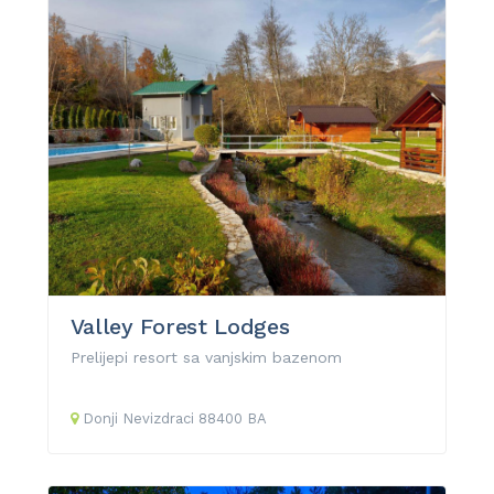
Valley Forest Lodges
Prelijepi resort sa vanjskim bazenom
Donji Nevizdraci
88400
BA