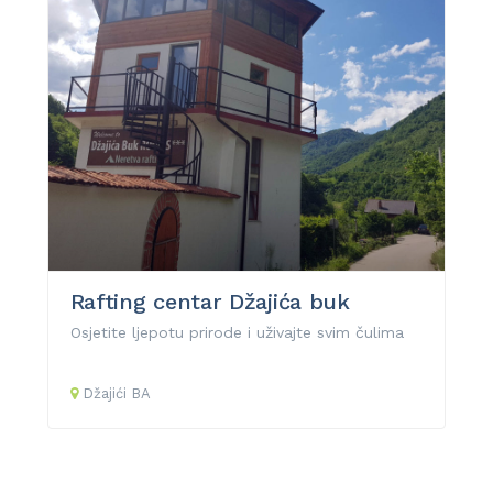
Rafting centar Džajića buk
Osjetite ljepotu prirode i uživajte svim čulima
Džajići
BA