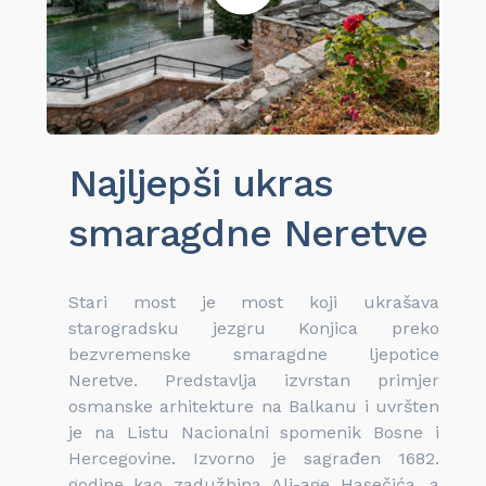
Najljepši ukras
smaragdne Neretve
Stari most je most koji ukrašava
starogradsku jezgru Konjica preko
bezvremenske smaragdne ljepotice
Neretve. Predstavlja izvrstan primjer
osmanske arhitekture na Balkanu i uvršten
je na Listu Nacionalni spomenik Bosne i
Hercegovine. Izvorno je sagrađen 1682.
godine kao zadužbina Ali-age Hasečića, a