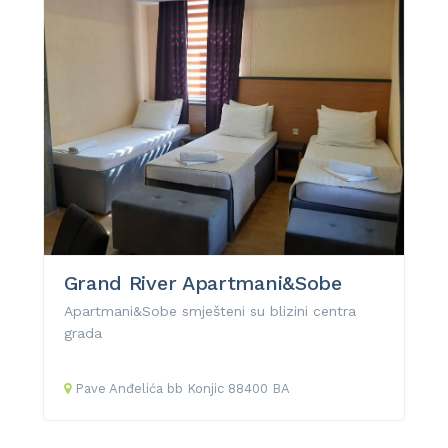
Grand River Apartmani&Sobe
Apartmani&Sobe smješteni su blizini centra
grada
Pave Anđelića
bb
Konjic
88400
BA