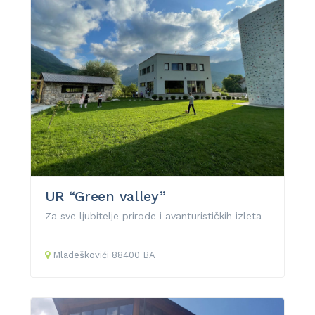
UR “Green valley”
Za sve ljubitelje prirode i avanturističkih izleta
Mladeškovići
88400
BA