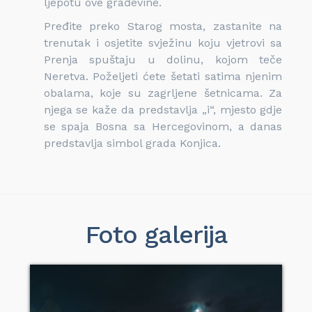
ljepotu ove građevine.
Pređite preko Starog mosta, zastanite na
trenutak i osjetite svježinu koju vjetrovi sa
Prenja spuštaju u dolinu, kojom teče
Neretva. Poželjeti ćete šetati satima njenim
obalama, koje su zagrljene šetnicama. Za
njega se kaže da predstavlja „i“, mjesto gdje
se spaja Bosna sa Hercegovinom, a danas
predstavlja simbol grada Konjica.
Foto galerija