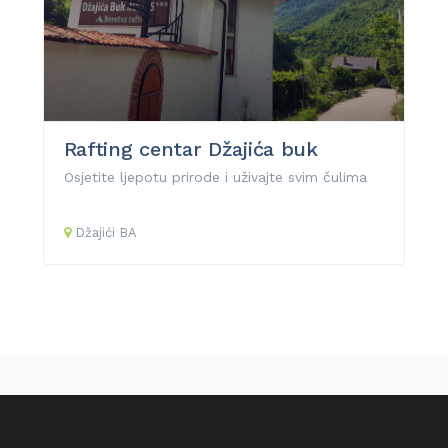
Rafting centar Džajića buk
Osjetite ljepotu prirode i uživajte svim čulima
Džajići
BA