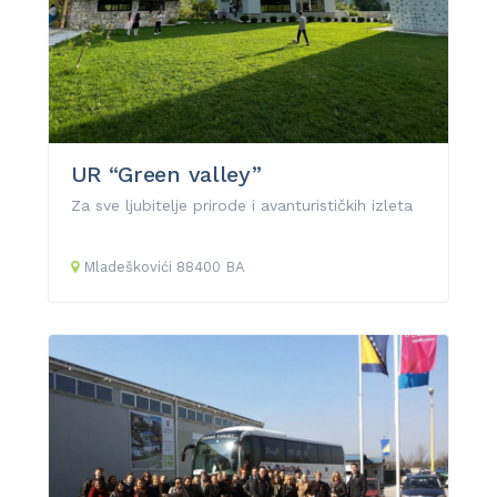
UR “Green valley”
Za sve ljubitelje prirode i avanturističkih izleta
Mladeškovići
88400
BA