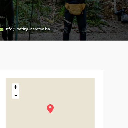
info@rafting-neretva.ba
+
-