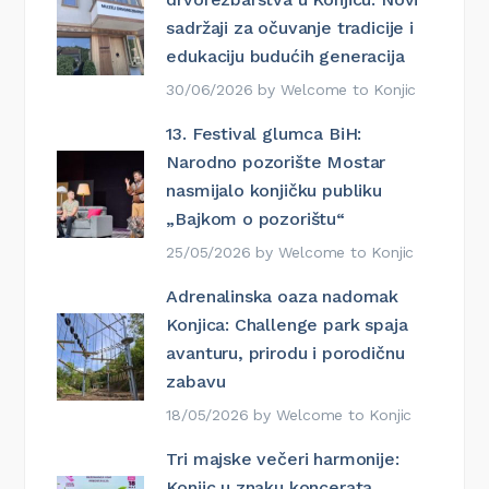
sadržaji za očuvanje tradicije i
edukaciju budućih generacija
30/06/2026
by
Welcome to Konjic
13. Festival glumca BiH:
Narodno pozorište Mostar
nasmijalo konjičku publiku
„Bajkom o pozorištu“
25/05/2026
by
Welcome to Konjic
Adrenalinska oaza nadomak
Konjica: Challenge park spaja
avanturu, prirodu i porodičnu
zabavu
18/05/2026
by
Welcome to Konjic
Tri majske večeri harmonije:
Konjic u znaku koncerata