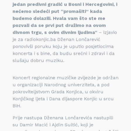
jedan predivni gradić u Bosni i Hercegovini, i
nećemo sledeći put “promašiti” kada
budemo dolazili. Hvala vam što ste me
pozvali da se prvi put družimo na ovom
divnom trgu, s ovim divnim ljudima“
– izjavio
je za radiokonjic.ba Dženan Lončarević
ponovivši poruku koju je uputio posjetiocima
koncerta i s bine, da budu srećni i zdravi i da
slušaju dobru muziku.
Koncert regionalne muzičke zvijezde je održan
u organizaciji Narodnog univerziteta, a pod
pokroviteljstvom Grada Konjica, u okviru
Konjičkog ljeta i Dana dijaspore Konjic u srcu
BiH.
Prije nastupa Dženana Lončarevića nastupili
su Damir Macić i Ajdin Sultić, koji je