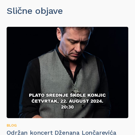
Slične objave
BLOG
Održan koncert Dženana Lončarevića