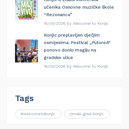
učenika Osnovne muzičke škole
“Rezonanca”
18/05/2026
by
Welcome to Konjic
Konjic preplavljen dječjim
osmijesima: Festival „FutureA“
ponovo donio magiju na
gradske ulice
18/05/2026
by
Welcome to Konjic
Tags
#welcometokonjic
zimski-grad-konjic