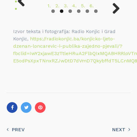
Previous
Next
Izvor teksta i fotografija: Radio Konjic i Grad
Konjic,
https://radiokonjic.ba/konjicko-ljeto-
dzenan-loncarevic-i-publika-zajedno-pjevali/?
fbclid=IwY2xjawE3zTtleHRuA2FlbQIxMQABHRRloVT
E5odPsXpxTNnxRZJwDtD7dVmD7QkybffdT5LCnMQ8
PREV
NEXT