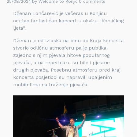
25/08/2024
by
Welcome to Konjic
0 comments
Dženan Lončarević je večeras u Konjicu
održao fantastičan koncert u okviru „Konjičkog
ljeta“.
Dženan je od izlaska na binu do kraja koncerta
stvorio odličnu atmosferu pa je publika
zajedno s njim pjevala hitove popularnog
pjevača, a na repertoaru su bile i pjesme
drugih pjevača. Posebnu atmosferu pred kraj
koncerta posjetioci su napravili upaljenim
mobitelima na traženje pjevača.