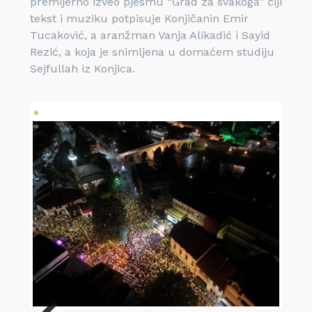
premijerno izveo pjesmu “Grad za svakoga” čiji
tekst i muziku potpisuje Konjičanin Emir
Tucaković, a aranžman Vanja Alikadić i Sayid
Rezić, a koja je snimljena u domaćem studiju
Sejfullah iz Konjica.