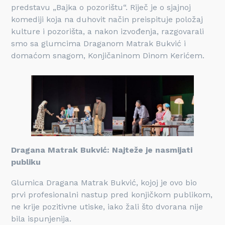
predstavu „Bajka o pozorištu“. Riječ je o sjajnoj
komediji koja na duhovit način preispituje položaj
kulture i pozorišta, a nakon izvođenja, razgovarali
smo sa glumcima Draganom Matrak Bukvić i
domaćom snagom, Konjičaninom Dinom Kerićem.
Dragana Matrak Bukvić: Najteže je nasmijati
publiku
Glumica Dragana Matrak Bukvić, kojoj je ovo bio
prvi profesionalni nastup pred konjičkom publikom,
ne krije pozitivne utiske, iako žali što dvorana nije
bila ispunjenija.