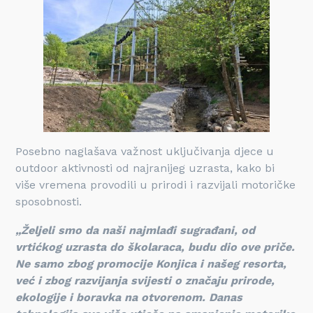
Posebno naglašava važnost uključivanja djece u
outdoor aktivnosti od najranijeg uzrasta, kako bi
više vremena provodili u prirodi i razvijali motoričke
sposobnosti.
„Željeli smo da naši najmlađi sugrađani, od
vrtićkog uzrasta do školaraca, budu dio ove priče.
Ne samo zbog promocije Konjica i našeg resorta,
već i zbog razvijanja svijesti o značaju prirode,
ekologije i boravka na otvorenom. Danas