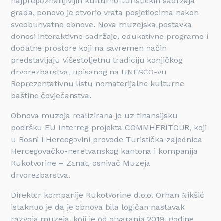
najprepoznatljivijih kulturno-turističkih sadržaja
grada, ponovo je otvorio vrata posjetiocima nakon
sveobuhvatne obnove. Nova muzejska postavka
donosi interaktivne sadržaje, edukativne programe i
dodatne prostore koji na savremen način
predstavljaju višestoljetnu tradiciju konjičkog
drvorezbarstva, upisanog na UNESCO-vu
Reprezentativnu listu nematerijalne kulturne
baštine čovječanstva.
Obnova muzeja realizirana je uz finansijsku
podršku EU Interreg projekta COMMHERITOUR, koji
u Bosni i Hercegovini provode Turistička zajednica
Hercegovačko-neretvanskog kantona i kompanija
Rukotvorine – Zanat, osnivač Muzeja
drvorezbarstva.
Direktor kompanije Rukotvorine d.o.o. Orhan Nikšić
istaknuo je da je obnova bila logičan nastavak
razvoja muzeja, koji je od otvaranja 2019. godine