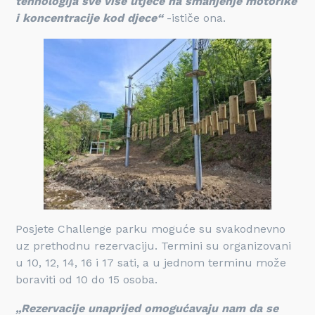
tehnologija sve više utječe na smanjenje motorike
i koncentracije kod djece“
-ističe ona.
Posjete Challenge parku moguće su svakodnevno
uz prethodnu rezervaciju. Termini su organizovani
u 10, 12, 14, 16 i 17 sati, a u jednom terminu može
boraviti od 10 do 15 osoba.
„Rezervacije unaprijed omogućavaju nam da se