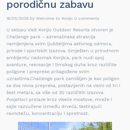
porodičnu zabavu
18/05/2026
by
Welcome to Konjic
0 comments
U sklopu Visit Konjic Outdoor Resorta otvoren je
Challenge park – adrenalinska atrakcija
namijenjena svim ljubiteljima aktivnog odmora,
prirode i sportskih izazova. Smješten u prirodnom
ambijentu nadomak Konjica, park nudi spoj
avanture, rekreacije i timskog duha kroz različite
poligone i prepreke prilagođene svim
uzrastima.Challenge park zamišljen je kao poligon
sa dva nivoa prepreka, postavljenih na visini od tri i
šest metara, sa više od 30 različitih izazova.
Posjetioci prolaze kroz viseće mostove, mreže i
sajle razvučene između drveća, testirajući
ravnotežu, koncentraciju i spretnost.