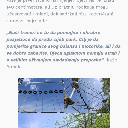
Park je prvenstveno namijenjen djeci visine iznad
140 centimetara, ali uz pratnju roditelja mogu
učestvovati i mlađi, dok sadržaji nisu rezervisani
samo za najmlađe.
„Naši treneri su tu da pomognu i ohrabre
posjetioce da prođu cijeli park. Cilj je da
pomjerite granice svog balansa i motorike, ali i da
se dobro zabavite. Djeca uglavnom nemaju strah i
s velikim uživanjem savladavaju prepreke“
-kaže
Bubalo.