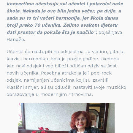
koncertima učestvuju svi učenici i polaznici naše
škole. Nekada je ovo bila jedna večer, pa dvije, a
sada su to tri večeri harmonije, jer škola danas
broji preko 70 učenika. Želimo svakom djetetu
dati prostor da pokaže šta je naučilo”,
objašnjava
Handžo.
Učenici će nastupiti na odsjecima za violinu, gitaru,
klavir i harmoniku, koja je prošle godine uvedena
kao novi odsjek i već bilježi odličan odziv sa šest
novih učenika. Posebna atrakcija je i pop-rock
odsjek, namijenjen učenicima koji su završili
klasični smjer, ali su odlučili nastaviti svoje muzičko
obrazovanje u modernijim ritmovima.