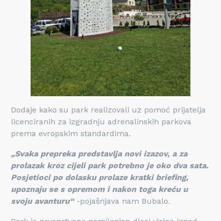
Dodaje kako su park realizovali uz pomoć prijatelja
licenciranih za izgradnju adrenalinskih parkova
prema evropskim standardima.
„Svaka prepreka predstavlja novi izazov, a za
prolazak kroz cijeli park potrebno je oko dva sata.
Posjetioci po dolasku prolaze kratki briefing,
upoznaju se s opremom i nakon toga kreću u
svoju avanturu“
-pojašnjava nam Bubalo.