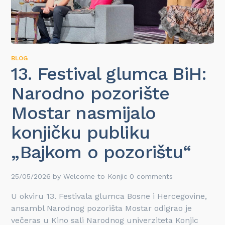
BLOG
13. Festival glumca BiH:
Narodno pozorište
Mostar nasmijalo
konjičku publiku
„Bajkom o pozorištu“
25/05/2026
by
Welcome to Konjic
0 comments
U okviru 13. Festivala glumca Bosne i Hercegovine,
ansambl Narodnog pozorišta Mostar odigrao je
večeras u Kino sali Narodnog univerziteta Konjic