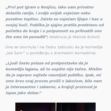
„Prvi put igram u Konjicu, iako sam privatno
dolazila ranije, i ovdje uvijek osjećam neku
posebnu toplinu. Zaista se osjećam lijepo i kao u
svojoj kući. Publika je sjajno pratila predstavu od
početka do kraja i u potpunosti su prihvatili ono
što smo im ponudili“,
istaknula je Matrak Bukvić.
Ona se osvrnula i na čestu zabludu da je komedija
„lak žanr“ u poređenju s dramskim komadima:
„Ljudi često polaze od pretpostavke da je
komedija lagana, ali to uopšte nije tačno. Mislim
da je zapravo najteže nasmijati publiku. Ipak, mi
smo kroz ovaj proces prošli s lakoćom, bilo nam
je interesantno i zabavno, a krajnji proizvod je
ispao jako dobar.“