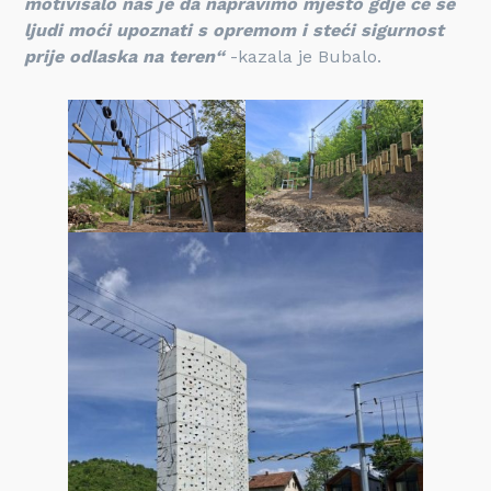
motivisalo nas je da napravimo mjesto gdje će se
ljudi moći upoznati s opremom i steći sigurnost
prije odlaska na teren“
-kazala je Bubalo.