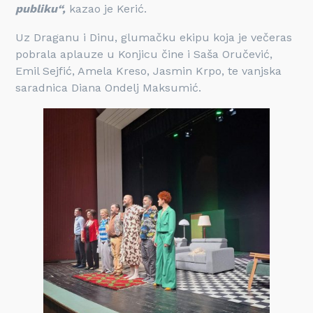
publiku“,
kazao je Kerić.
Uz Draganu i Dinu, glumačku ekipu koja je večeras
pobrala aplauze u Konjicu čine i Saša Oručević,
Emil Sejfić, Amela Kreso, Jasmin Krpo, te vanjska
saradnica Diana Ondelj Maksumić.