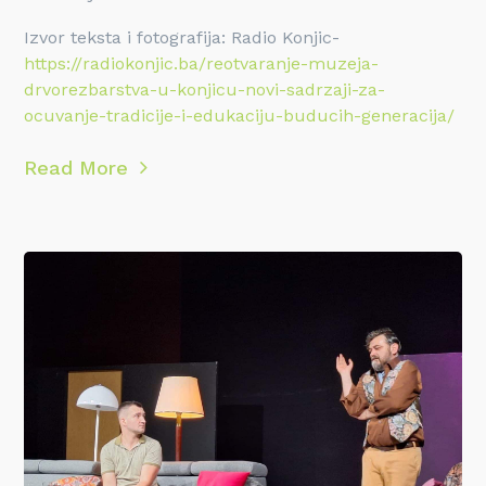
Izvor teksta i fotografija: Radio Konjic-
https://radiokonjic.ba/reotvaranje-muzeja-
drvorezbarstva-u-konjicu-novi-sadrzaji-za-
ocuvanje-tradicije-i-edukaciju-buducih-generacija/
Read More