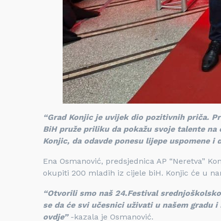
“Grad Konjic je uvijek dio pozitivnih priča. P
BiH pruže priliku da pokažu svoje talente na 
Konjic, da odavde ponesu lijepe uspomene i 
Ena Osmanović, predsjednica AP “Neretva” Konjic,
okupiti 200 mladih iz cijele biH. Konjic će u 
“Otvorili smo naš 24.Festival srednjoškolsk
se da će svi učesnici uživati u našem gradu i 
ovdje”
-kazala je Osmanović.