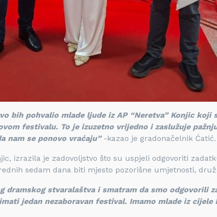
rvo bih pohvalio mlade ljude iz AP “Neretva” Konjic koji 
ovom festivalu. To je izuzetno vrijedno i zaslužuje pažnj
da nam se ponovo vraćaju”
-kazao je gradonačelnik Ćatić.
 izrazila je zadovoljstvo što su uspjeli odgovoriti zadatku 
narednih sedam dana biti mjesto pozorišne umjetnosti, druž
og dramskog stvaralaštva i smatram da smo odgovorili z
imati jedan nezaboravan festival. Imamo mlade iz cijele B