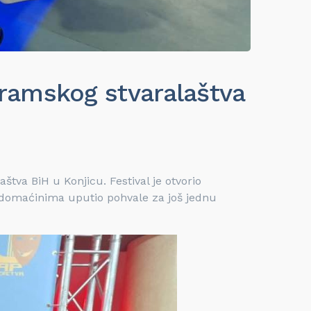
dramskog stvaralaštva
va BiH u Konjicu. Festival je otvorio
 domaćinima uputio pohvale za još jednu