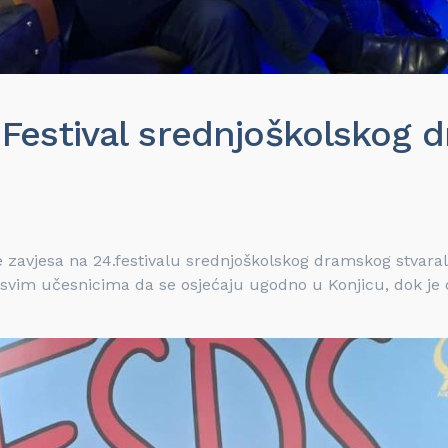
.Festival srednjoškolskog 
avjesa na 24.festivalu srednjoškolskog dramskog stvaralašt
 svim učesnicima da se osjećaju ugodno u Konjicu, dok je