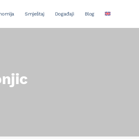
nomija
Smještaj
Događaji
Blog
njic