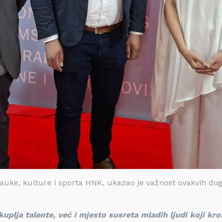
auke, kulture i sporta HNK, ukazao je važnost ovakvih dog
uplja talente, već i mjesto susreta mladih ljudi koji kro