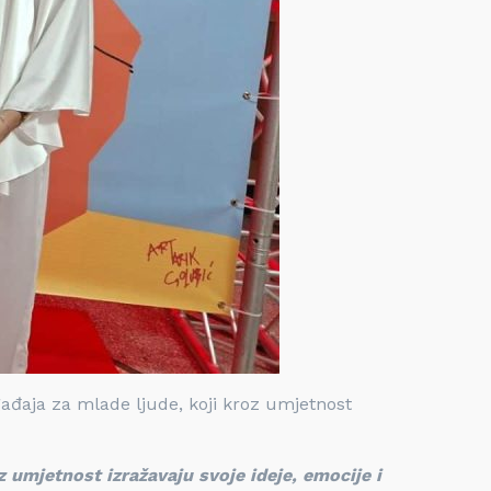
ađaja za mlade ljude, koji kroz umjetnost
z umjetnost izražavaju svoje ideje, emocije i