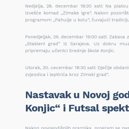
Nedjelja, 28. decembar 18:30 sati: Na plato
izvešće komad „Zimske igre“. Nakon pozorišt
programom „Pahulje u kolu“, čuvajući tradiciju
Ponedjeljak, 29. decembar 19:00 sati: Zabava 
„Stakleni grad“ iz Sarajeva. Uz dobru muzi
pripremaju učenici Srednje škole Konjic.
Utorak, 30. cecembar 18:30 sati: Dječije obdani
zvjezdica i leptirića kroz Zimski grad“.
Nastavak u Novoj god
Konjic“ i Futsal spek
Nakon novogodišnjih praznika, program se nast