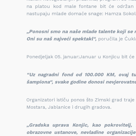
na platou kod male fontane bit će održan t
nastupaju mlade domaće snage: Hamza Sokolović
„Ponosni smo na naše mlade talente koji se 
Oni su naš najveći spektakl“,
poručila je Ćukl
Ponedjeljak 05. januar:Januar u Konjicu bit će
“Uz nagradni fond od 100.000 KM, ovaj t
šampiona“, svake godine donosi nevjerovatnu 
Organizatori ističu ponos što Zimski grad traje 
Mostara, Jablanice i drugih gradova.
„Gradska uprava Konjic, kao pokrovitelj, 
obrazovne ustanove, nevladine organizacije