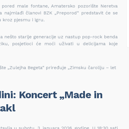
u pored male fontane, Amatersko pozorište Neretva
a najmlađi članovi BZK „Preporod“ predstavit će se
 kroz pjesmu i igru.
za nešto starije generacije uz nastup pop-rock benda
ku, posjetioci će moći uživati u delicijama koje
šte „Zulejha Begeta“ priređuje „Zimsku čaroliju – let
ini: Koncert „Made in
takl
avlja u subotu, 3. januara 2026. godine. U 18:30 sati