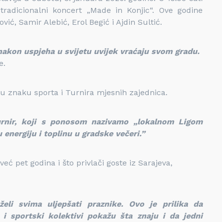
radicionalni koncert „Made in Konjic“. Ove godine
, Samir Alebić, Erol Begić i Ajdin Sultić.
nakon uspjeha u svijetu uvijek vraćaju svom gradu.
e.
 u znaku sporta i Turnira mjesnih zajednica.
urnir, koji s ponosom nazivamo „lokalnom Ligom
energiju i toplinu u gradske večeri.”
već pet godina i što privlači goste iz Sarajeva,
želi svima uljepšati praznike. Ovo je prilika da
 i sportski kolektivi pokažu šta znaju i da jedni