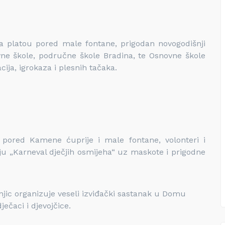
na platou pored male fontane, prigodan novogodišnji
ne škole, područne škole Bradina, te Osnovne škole
cija, igrokaza i plesnih tačaka.
 pored Kamene ćuprije i male fontane, volonteri i
zuju „Karneval dječjih osmijeha“ uz maskote i prigodne
onjic organizuje veseli izviđački sastanak u Domu
ječaci i djevojčice.