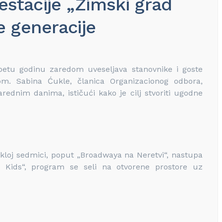
stacije „Zimski grad
e generacije
 petu godinu zaredom uveseljava stanovnike i goste
m. Sabina Ćukle, članica Organizacionog odbora,
arednim danima, ističući kako je cilj stvoriti ugodne
kloj sedmici, poput „Broadwaya na Neretvi“, nastupa
 Kids“, program se seli na otvorene prostore uz