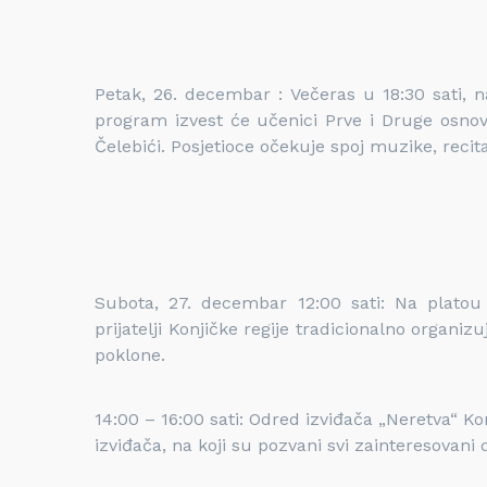
Petak, 26. decembar : Večeras u 18:30 sati, 
program izvest će učenici Prve i Druge osnov
Čelebići. Posjetioce očekuje spoj muzike, recita
Subota, 27. decembar 12:00 sati: Na platou
prijatelji Konjičke regije tradicionalno organi
poklone.
14:00 – 16:00 sati: Odred izviđača „Neretva“ K
izviđača, na koji su pozvani svi zainteresovani d