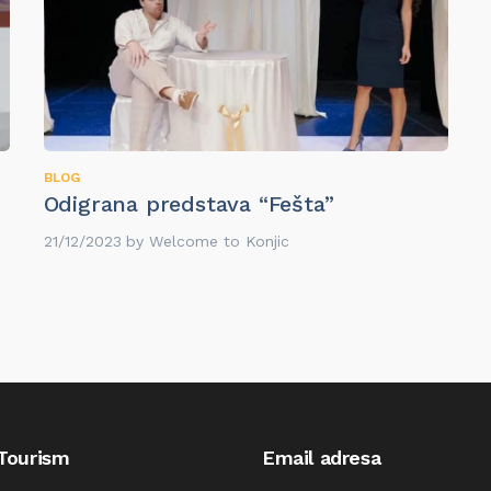
BLOG
Odigrana predstava “Fešta”
21/12/2023
by
Welcome to Konjic
 Tourism
Email adresa