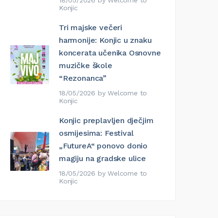
18/05/2026
by
Welcome to
Konjic
Tri majske večeri
harmonije: Konjic u znaku
koncerata učenika Osnovne
muzičke škole
“Rezonanca”
18/05/2026
by
Welcome to
Konjic
Konjic preplavljen dječjim
osmijesima: Festival
„FutureA“ ponovo donio
magiju na gradske ulice
18/05/2026
by
Welcome to
Konjic