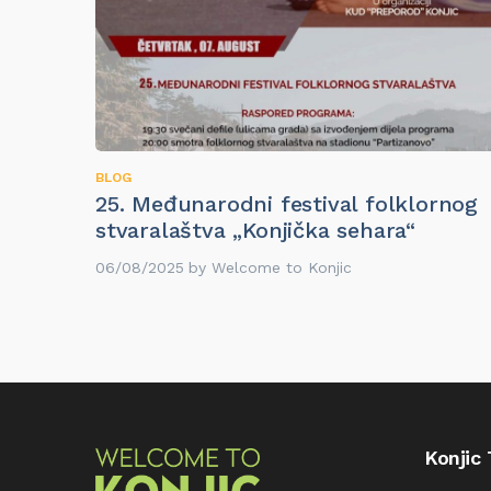
BLOG
25. Međunarodni festival folklornog
stvaralaštva „Konjička sehara“
06/08/2025
by
Welcome to Konjic
Konjic