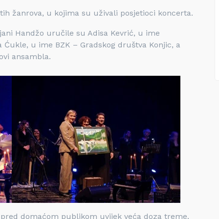
ih žanrova, u kojima su uživali posjetioci koncerta.
jani Handžo uručile su Adisa Kevrić, u ime
 Ćukle, u ime BZK – Gradskog društva Konjic, a
novi ansambla.
 je pred domaćom publikom uvijek veća doza treme.