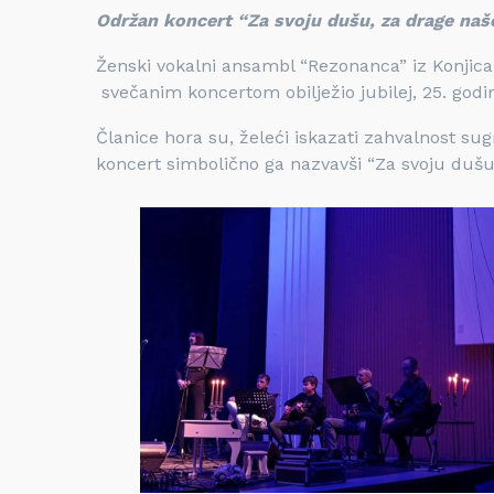
Održan koncert “Za svoju dušu, za drage naš
Ženski vokalni ansambl “Rezonanca” iz Konjica 
svečanim koncertom obilježio jubilej, 25. godi
Članice hora su, želeći iskazati zahvalnost s
koncert simbolično ga nazvavši “Za svoju dušu