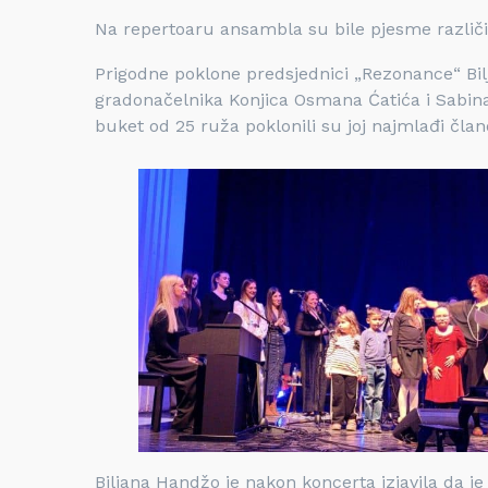
Na repertoaru ansambla su bile pjesme različit
Prigodne poklone predsjednici „Rezonance“ Bil
gradonačelnika Konjica Osmana Ćatića i Sabina
buket od 25 ruža poklonili su joj najmlađi čla
Biljana Handžo je nakon koncerta izjavila da