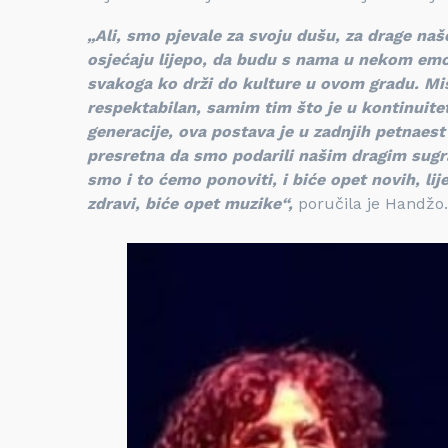
„Ali, smo pjevale za svoju dušu, za drage naše,
osjećaju lijepo, da budu s nama u nekom emoti
svakoga ko drži do kulture u ovom gradu. Misl
respektabilan, samim tim što je u kontinuitetu
generacije, ova postava je u zadnjih petnaest 
presretna da smo podarili našim dragim sugr
smo i to ćemo ponoviti, i biće opet novih, lij
zdravi, biće opet muzike“,
poručila je Handžo.