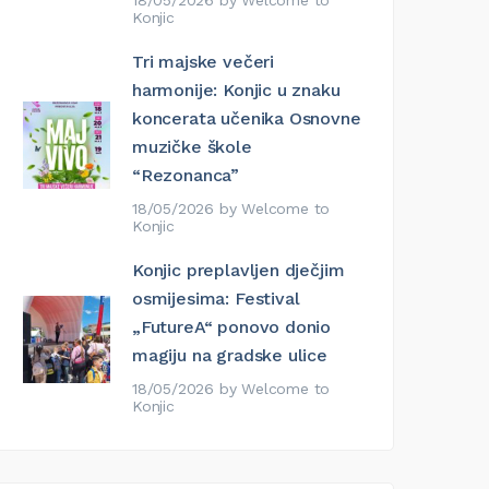
18/05/2026
by
Welcome to
Konjic
Tri majske večeri
harmonije: Konjic u znaku
koncerata učenika Osnovne
muzičke škole
“Rezonanca”
18/05/2026
by
Welcome to
Konjic
Konjic preplavljen dječjim
osmijesima: Festival
„FutureA“ ponovo donio
magiju na gradske ulice
18/05/2026
by
Welcome to
Konjic