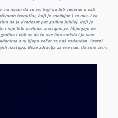
 na način da se svi koji su bili večeras u sali
vnom trenutku, koji je značajan i za nas, i za
im da je dvadeset pet godina jubilej, koji je
 i nije bilo prekida, značajno je. Mijenjaju se
godina i vidi se da to sve ima smisla i ja sam
ađanima ovu lijepu večer za naš rođendan. Sretni
epih nastupa. Bože zdravlja za sve nas, da smo živi i