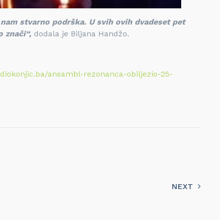
e nam stvarno podrška. U svih ovih dvadeset pet
o znači“,
dodala je Biljana Handžo.
radiokonjic.ba/ansambl-rezonanca-obiljezio-25-
NEXT