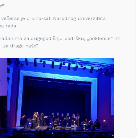
e”
večeras je u kino-sali Narodnog univerziteta
na rada.
ugrađanima za dugogodišnju podršku, „poklonile“ im
, za drage naše”.