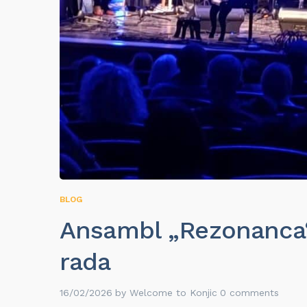
BLOG
Ansambl „Rezonanca“ 
rada
16/02/2026
by
Welcome to Konjic
0 comments